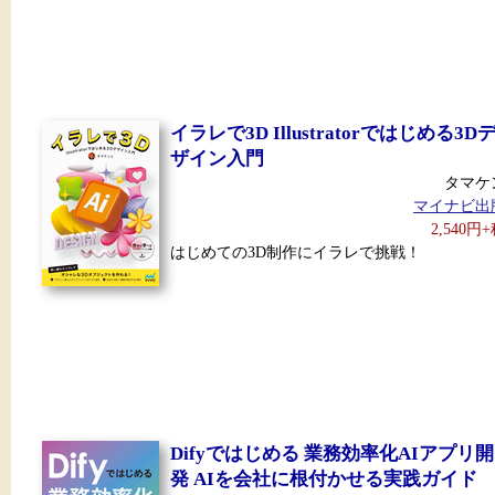
イラレで3D Illustratorではじめる3D
ザイン入門
タマケ
マイナビ出
2,540円
はじめての3D制作にイラレで挑戦！
Difyではじめる 業務効率化AIアプリ開
発 AIを会社に根付かせる実践ガイド