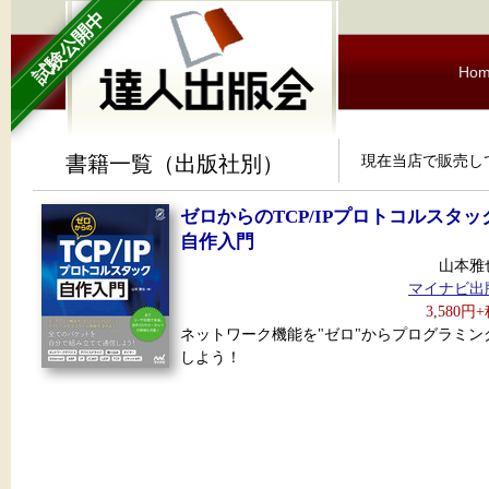
試験公開中
Ho
書籍一覧（出版社別）
現在当店で販売し
ゼロからのTCP/IPプロトコルスタッ
自作入門
山本雅
マイナビ出
3,580円
ネットワーク機能を"ゼロ"からプログラミン
しよう！