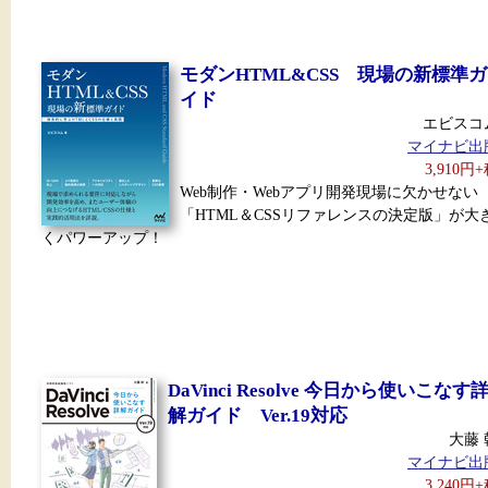
モダンHTML&CSS 現場の新標準ガ
イド
エビスコ
マイナビ出
3,910円
Web制作・Webアプリ開発現場に欠かせない
「HTML＆CSSリファレンスの決定版」が大
くパワーアップ！
DaVinci Resolve 今日から使いこなす
解ガイド Ver.19対応
大藤 
マイナビ出
3,240円