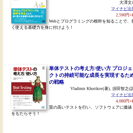
大澤文
マイナビ出
2,590円
Webとプログラミングの根幹を知ることで、
く使える基礎力を身に付けよう！
単体テストの考え方/使い方 プロジェ
クトの持続可能な成長を実現するた
の戦略
Vladimir Khorikov(著), 須田智之(
マイナビ出
4,080円
質の高いテストを行い、ソフトウェアに価値
をもたらそう！