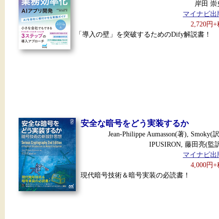
岸田 崇
マイナビ出
2,720円
「導入の壁」を突破するためのDify解説書！
安全な暗号をどう実装するか
Jean-Philippe Aumasson(著), Smoky(訳
IPUSIRON, 藤田亮(監
マイナビ出
4,000円
現代暗号技術＆暗号実装の必読書！