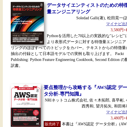
データサイエンティストのための特
量エンジニアリング
Soledad Galli(著), 松田晃一(
マイナビ出
3,580円
Pythonを活用した70以上の実践的な"レシピ"
より表形式データに対する特徴量エンジニア
リングのほぼすべてのトピックをカバー。テキストからの特徴量
抽出の付録として日本語モデルでの実例も取り上げます。 Packt
Publishing: Python Feature Engineering Cookbook, Second Edition の
訳書。
要点整理から攻略する『AWS認定 デ
タ分析-専門知識』
NRIネットコム株式会社, 佐々木拓郎, 喜早彬, 
西秀和, 望月拓矢, 和田将
マイナビ出
3,480円
販売終了
本書は『AWS認定 データ分析』(AW