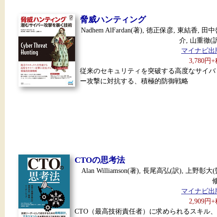
脅威ハンティング
Nadhem AlFardan(著), 徳正保彦, 東結香, 田
介, 山重徹(
マイナビ出
3,780円
従来のセキュリティを突破する高度なサイバ
ー攻撃に対抗する、積極的防御戦略
CTOの思考法
Alan Williamson(著), 長尾高弘(訳), 上野彰大
マイナビ出
2,909円
CTO（最高技術責任者）に求められるスキル、