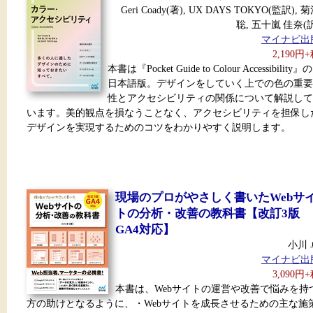
Geri Coady(著), UX DAYS TOKYO(監訳), 
聡, 五十嵐 佳奈(訳
マイナビ出
2,190円
本書は『Pocket Guide to Colour Accessibility』の
日本語版。デザインをしていく上での色の重要
性とアクセシビリティの関係について解説して
います。美的観点を損なうことなく、アクセシビリティを担保し
デザインを実現するためのコツをわかりやすく説明します。
現場のプロがやさしく書いたWebサ
トの分析・改善の教科書【改訂3版
GA4対応】
小川 
マイナビ出
3,090円
本書は、Webサイトの運営や改善で悩みを持
方の助けとなるように、・Webサイトを成長させるための主な施