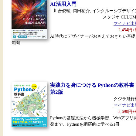
AI活用入門
川合俊輔, 岡田祐介, インクルーシブデザイ
スタジオ CULUM
マイナビ出
2,454円
AI時代にデザイナーがおさえておきたい基礎
知識
実践力を身につける Pythonの教科書
第2版
クジラ飛行
マイナビ出
2,690円
Pythonの基礎文法から機械学習、Webアプリ
発まで、Pythonを網羅的に学べる1冊