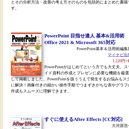
とその分析方法・改善の考え方そのものを包括的にまとめた書籍
す。
PowerPoint 目指せ達人 基本&活用術
Office 2021 & Microsoft 365対応
PowerPoint基本＆活用術編集
マイナビ出
1,220円
PowerPointがはじめてという方でも大丈夫。ス
イド資料の作成とプレゼンに必要な機能を厳選
して掲載しました。PowerPointを扱ううえで発生するお悩みもス
に解決！画像付きの細かい操作手順でつまずきがちな表やグラフ
作成もスムーズに理解できます。
すぐに使えるAfter Effects [CC対応]
大河原浩