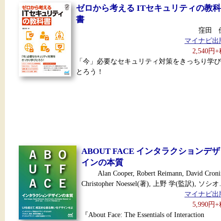
ゼロから考える ITセキュリティの教科
書
窪田 
マイナビ出
2,540円
「今」必要なセキュリティ対策をきっちり学び
とろう！
ABOUT FACE インタラクションデザ
インの本質
Alan Cooper, Robert Reimann, David Croni
Christopher Noessel(著), 上野 学(監訳), ソシ
マイナビ出
5,990円
『About Face: The Essentials of Interaction