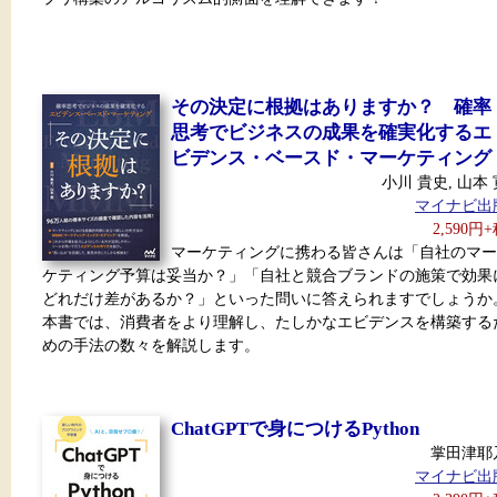
その決定に根拠はありますか？ 確率
思考でビジネスの成果を確実化するエ
ビデンス・ベースド・マーケティング
小川 貴史, 山本 
マイナビ出
2,590円
マーケティングに携わる皆さんは「自社のマー
ケティング予算は妥当か？」「自社と競合ブランドの施策で効果
どれだけ差があるか？」といった問いに答えられますでしょうか
本書では、消費者をより理解し、たしかなエビデンスを構築する
めの手法の数々を解説します。
ChatGPTで身につけるPython
掌田津耶
マイナビ出