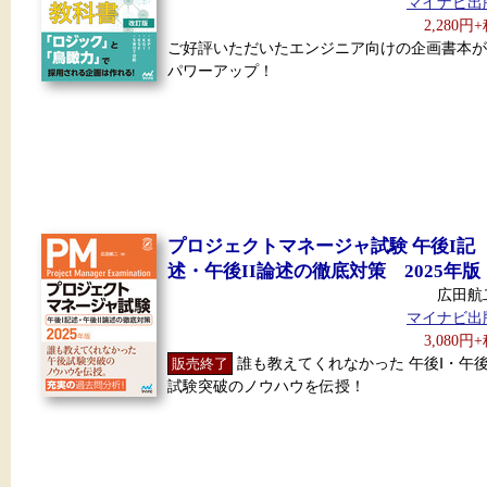
マイナビ出
2,280円
ご好評いただいたエンジニア向けの企画書本が
パワーアップ！
プロジェクトマネージャ試験 午後I記
述・午後II論述の徹底対策 2025年版
広田航
マイナビ出
3,080円
販売終了
誰も教えてくれなかった 午後Ⅰ・午後
試験突破のノウハウを伝授！