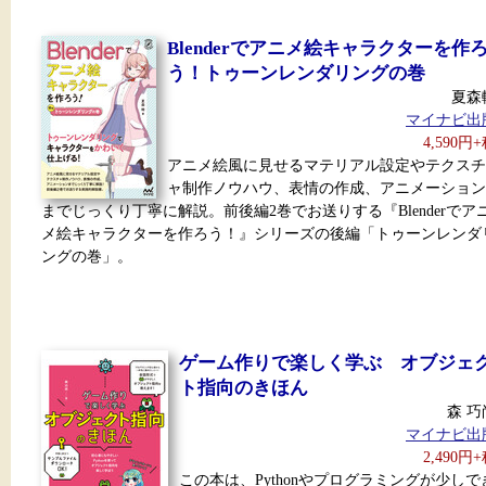
Blenderでアニメ絵キャラクターを作
う！トゥーンレンダリングの巻
夏森
マイナビ出
4,590円
アニメ絵風に見せるマテリアル設定やテクスチ
ャ制作ノウハウ、表情の作成、アニメーション
までじっくり丁寧に解説。前後編2巻でお送りする『Blenderでア
メ絵キャラクターを作ろう！』シリーズの後編「トゥーンレンダ
ングの巻」。
ゲーム作りで楽しく学ぶ オブジェ
ト指向のきほん
森 巧
マイナビ出
2,490円
この本は、Pythonやプログラミングが少しで