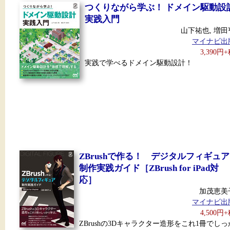
つくりながら学ぶ！ ドメイン駆動設
実践入門
山下祐也, 増田
マイナビ出
3,390円
実践で学べるドメイン駆動設計！
ZBrushで作る！ デジタルフィギュア
制作実践ガイド［ZBrush for iPad対
応］
加茂恵美
マイナビ出
4,500円
ZBrushの3Dキャラクター造形をこれ1冊でしっ