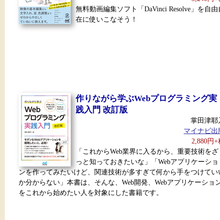
無料動画編集ソフト「DaVinci Resolve」を自由
在に使いこなそう！
作りながら学ぶWebプログラミング実
践入門 改訂版
掌田津耶
マイナビ出
2,880円
「これからWeb業界に入るから、重要技術をざ
っと知っておきたいな」「Webアプリケーショ
ンを作ってみたいけど、関連技術が多すぎて何から手をつけてい
か分からない」本書は、そんな、Web開発、Webアプリケーショ
をこれから始めたい人を対象にした書籍です。