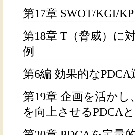
第17章 SWOT/KGI/
第18章 T（脅威）
例
第6編 効果的なPDC
第19章 企画を活か
を向上させるPDCA
第20章 PDCAを定