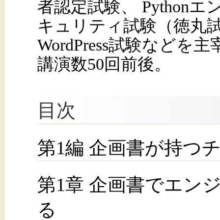
者認定試験、 Pytho
キュリティ試験（徳丸試験）
WordPress試験など
講演数50回前後。
目次
第1編 企画書が持つ
第1章 企画書でエン
る