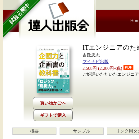
試験公開中
Ho
ITエンジニアのた
吉政忠志
マイナビ出版
2,508円 (2,280円+税)
ご好評いただいたエンジニア
ギフトで購入
概要
サンプル
リンク用タ