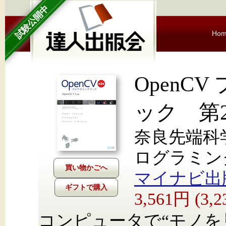
試験公開中
Ho
OpenC
ック 第2版
奈良先端科学
ログラミン
マイナビ出
ギフトで購入
3,561円 (3
コンピュータで“モノを