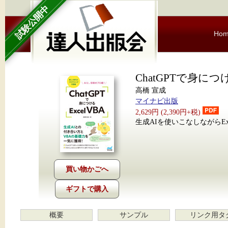
試験公開中
Ho
ChatGPTで身につける
高橋 宣成
マイナビ出版
2,629円 (2,390円+税)
生成AIを使いこなしながらExc
ギフトで購入
概要
サンプル
リンク用タ