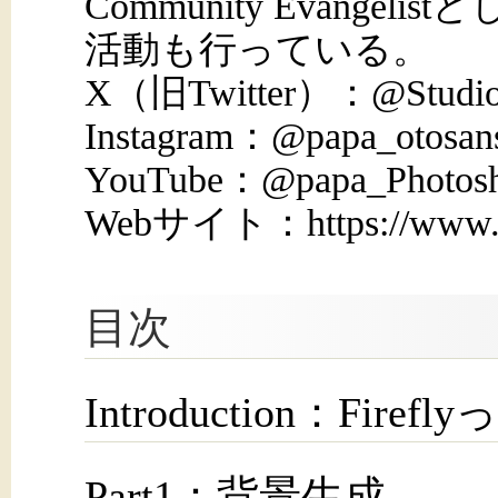
Community Evangeli
活動も行っている。
X（旧Twitter）：@Studio
Instagram：@papa_otosan
YouTube：@papa_Photos
Webサイト：https://www.g
目次
Introduction：Fir
Part1：背景生成