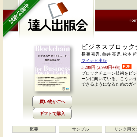
試験公開中
Ho
ビジネスブロック
長瀬 嘉秀, 亀井 亮児, 松本
マイナビ出版
3,289円 (2,990円+税)
ブロックチェーン技術をビ
ーンに向いている、こうい
できるようになるためのガイ
ギフトで購入
概要
サンプル
リンク用タ