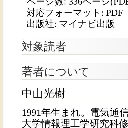
ページ数:
336ページ(PD
対応フォーマット:
PDF
出版社: マイナビ出版
対象読者
著者について
中山光樹
1991年生まれ。電気通
大学情報理工学研究科