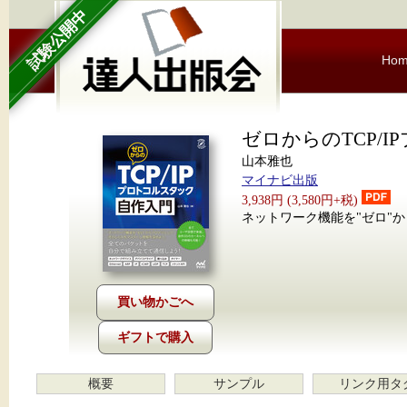
試験公開中
Ho
ゼロからのTCP/
山本雅也
マイナビ出版
3,938円 (3,580円+税)
ネットワーク機能を"ゼロ"
ギフトで購入
概要
サンプル
リンク用タ