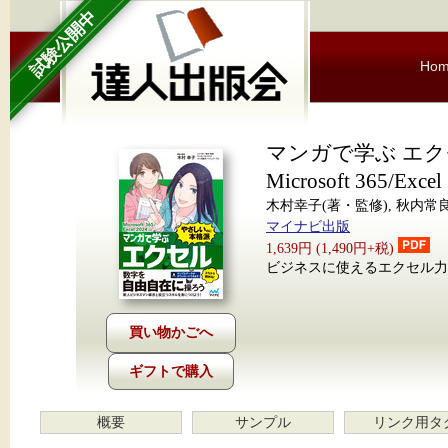
試験公開中
Ho
マンガで学ぶ エク
Microsoft 365/Exc
木村幸子(著・監修), 秋内常良
マイナビ出版
1,639円 (1,490円+税)
ビジネスに使えるエクセル力
ギフトで購入
概要
サンプル
リンク用タ