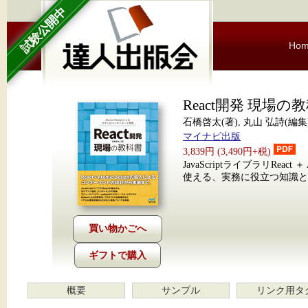
試験公開中
Ho
React開発 現場の
石橋啓太(著), 丸山 弘詩(編集
マイナビ出版
3,839円 (3,490円+税)
JavaScriptライブラリRea
使える、実務に役立つ知識と
ギフトで購入
概要
サンプル
リンク用タ