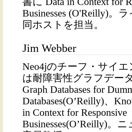
書に Data in Context for R
Businesses (O'Reilly
同ホストを担当。
Jim Webber
Neo4jのチーフ・サイ
は耐障害性グラフデー
Graph Databases for Dum
Databases(O’Reilly)、Kno
in Context for Responsive
Businesses(O’Reil