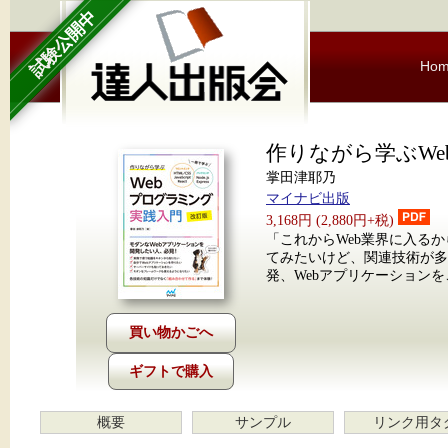
試験公開中
Ho
作りながら学ぶWe
掌田津耶乃
マイナビ出版
3,168円 (2,880円+税)
「これからWeb業界に入る
てみたいけど、関連技術が多
発、Webアプリケーション
ギフトで購入
概要
サンプル
リンク用タ