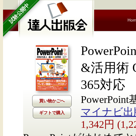
試験公開中
Ho
PowerP
&活用術 Off
365対応
PowerPo
マイナビ出
ギフトで購入
1,342円 (1