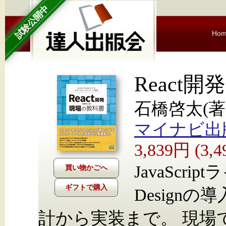
試験公開中
Ho
React
石橋啓太(著)
マイナビ出
3,839円 (3
JavaScrip
ギフトで購入
Design
計から実装まで。 現場