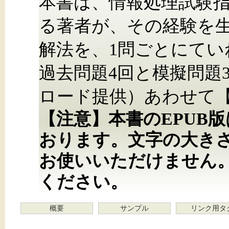
本書は、情報処理試験指
る著者が、その経験を
解法を、1問ごとにて
過去問題4回と模擬問題
ロード提供）あわせて【
【注意】本書のEPUB
おります。文字の大き
お使いいただけません
ください。
概要
サンプル
リンク用タ