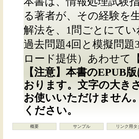
本書は、情報処理試験指
る著者が、その経験を
解法を、1問ごとにて
過去問題4回と模擬問題
ロード提供）あわせて【
【注意】本書のEPUB
おります。文字の大き
お使いいただけません
ください。
概要
サンプル
リンク用タ