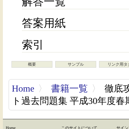
解答一覧
答案用紙
索引
概要
サンプル
リンク用タ
Home
〉
書籍一覧
〉
徹底
ト過去問題集 平成30年度春
Home
このサイトについて
サイン