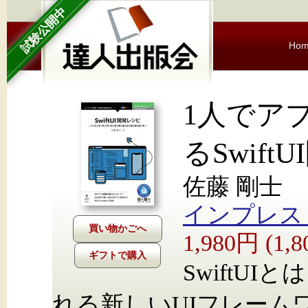
試験公開中
Ho
1人でア
るSwift
佐藤 剛士
インプレス Nex
1,980円 (1
ギフトで購入
SwiftUI
れる新しいUIフレームワ