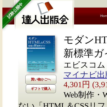
試験公開中
Ho
モダンHT
新標準ガ
エビスコム
マイナビ出
4,301円 (3
ギフトで購入
Web制作・
ない「HTML＆CSS