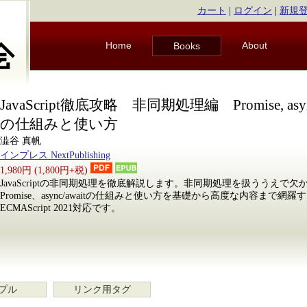
カート
|
ログイン
|
新規
Home
About
Books
JavaScript徹底攻略 非同期処理編 Promise, async
の仕組みと使い方
澁谷 真帆
インプレス NextPublishing
1,980円 (1,800円+税)
JavaScriptの非同期処理を徹底解説します。非同期処理を扱ううえで
Promise、async/awaitの仕組みと使い方を基礎から高度な内容まで
ECMAScript 2021対応です。
プル
リンク用タグ