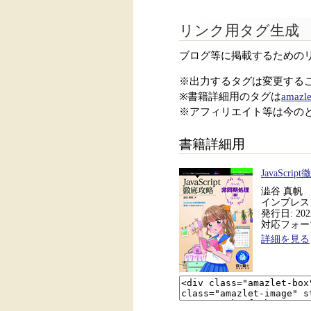
リンク用タグ生成
ブログ等に掲載するための
※出力するタグは変更する
※書籍詳細用のタグは
amazle
※アフィリエイト等は今の
書籍詳細用
JavaScr
澁谷 真帆
インプレス Ne
発行日: 2022
対応フォーマッ
詳細を見る