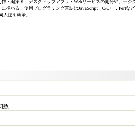
作・編集者。デスクトップアプリ・Webサービスの開発や、デジ
わる。使用プログラミング言語はJavaScript，C/C++，Perlな
関連の同人誌を執筆。
関数