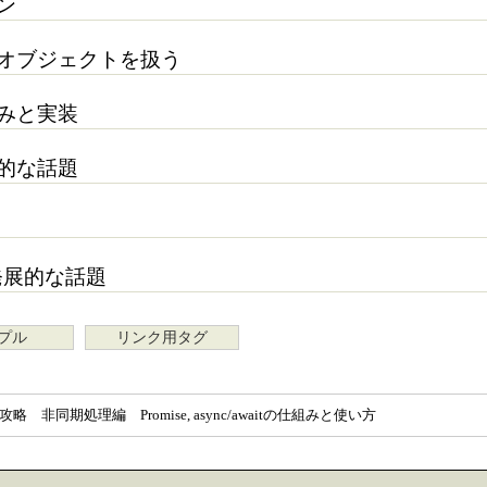
ーン
seオブジェクトを扱う
組みと実装
展的な話題
tの発展的な話題
プル
リンク用タグ
t徹底攻略 非同期処理編 Promise, async/awaitの仕組みと使い方