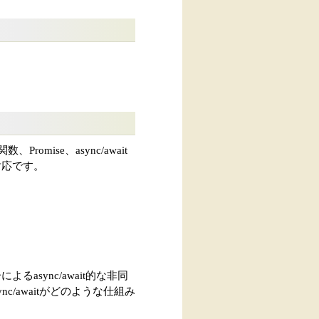
mise、async/await
対応です。
async/await的な非同
/awaitがどのような仕組み
。