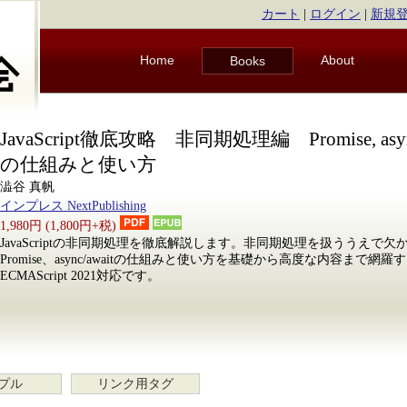
カート
|
ログイン
|
新規
Home
About
Books
JavaScript徹底攻略 非同期処理編 Promise, async
の仕組みと使い方
澁谷 真帆
インプレス NextPublishing
1,980円 (1,800円+税)
JavaScriptの非同期処理を徹底解説します。非同期処理を扱ううえで
Promise、async/awaitの仕組みと使い方を基礎から高度な内容まで
ECMAScript 2021対応です。
プル
リンク用タグ