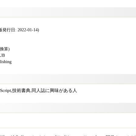
行日: 2022-01-14)
版換算)
PUB
shing
CMAScript,技術書典,同人誌に興味がある人