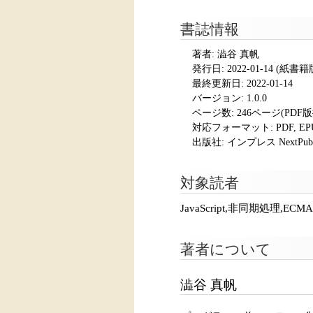
書誌情報
著者: 澁谷 真帆
発行日:
2022-01-14
(紙書籍版発
最終更新日: 2022-01-14
バージョン: 1.0.0
ページ数:
246ページ(PDF
対応フォーマット:
PDF, E
出版社: インプレス NextPubli
対象読者
JavaScript,非同期処理,E
著者について
澁谷 真帆