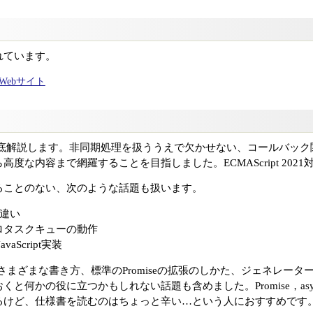
れています。
ャルWebサイト
を徹底解説します。非同期処理を扱ううえで欠かせない、コールバック関数、Pro
度な内容まで網羅することを目指しました。ECMAScript 2021
ることのない、次のような話題も扱います。
eの違い
ロタスクキューの動作
vaScript実装
のさまざまな書き方、標準のPromiseの拡張のしかた、ジェネレーターによる
と何かの役に立つかもしれない話題も含めました。Promise，async
るけど、仕様書を読むのはちょっと辛い…という人におすすめです