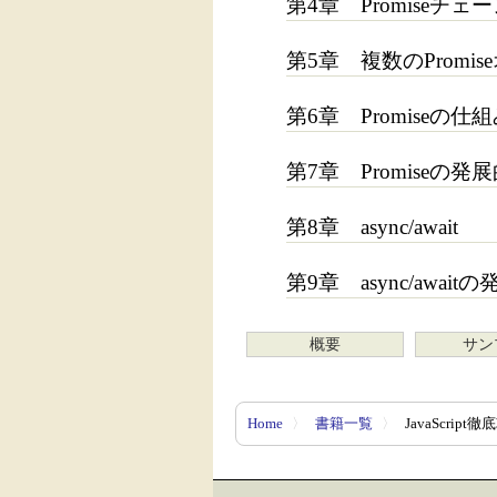
第4章 Promiseチェ
第5章 複数のPromi
第6章 Promiseの仕
第7章 Promiseの発
第8章 async/await
第9章 async/awai
概要
サン
Home
〉
書籍一覧
〉
JavaScrip