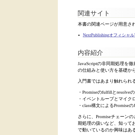
関連サイト
本書の関連ページが用意さ
NextPublishingオフィシ
内容紹介
JavaScriptの非同期処理
の仕組みと使い方を基礎から高
入門書ではあまり触れられ
・Promiseのfulfillとresolv
・イベントループとマイク
・class構文によるPromiseのJa
さらに、Promiseチェーン
期処理の扱いなど、知っておく
で動いているのか興味はあ