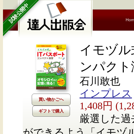
試験公開中
Ho
イモヅル式
ンパクト
石川敢也
インプレス
1,408円 (1
ギフトで購入
厳選した過
ができるよう「イモヅ