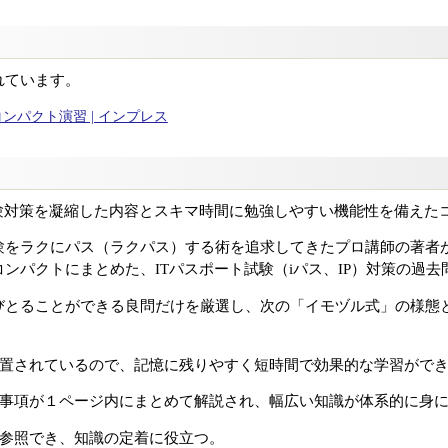
れています。
コンパクト演習 | インプレス
試験対策を凝縮した内容とスキマ時間に勉強しやすい機能性を備えた
験をラクにパス（ラクパス）する術を追求してきたプロ講師の著者
ンパクトにまとめた、ITパスポート試験（iパス、IP）対策の過去
びとることができる良問だけを厳選し、次の「イモヅル式」の様態
配置されているので、記憶に残りやすく短時間で効果的な学習がで
要事項が１ページ内にまとめて解説され、幅広い知識が体系的に身
を参照でき、知識の定着に役立つ。