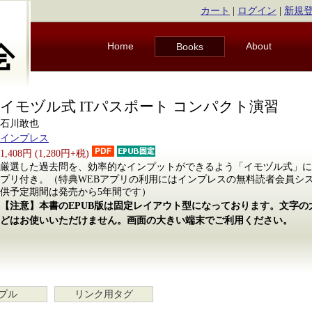
カート
|
ログイン
|
新規
Home
About
Books
イモヅル式 ITパスポート コンパクト演習
石川敢也
インプレス
1,408円 (1,280円+税)
厳選した過去問を、効率的なインプットができるよう「イモヅル式」に
プリ付き。（特典WEBアプリの利用にはインプレスの無料読者会員シ
供予定期間は発売から5年間です）
【注意】本書のEPUB版は固定レイアウト型になっております。文字
どはお使いいただけません。画面の大きい端末でご利用ください。
プル
リンク用タグ