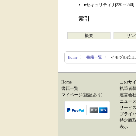
●セキュリティ[Q220～240]
索引
概要
サン
Home
〉
書籍一覧
〉
イモヅル式 I
Home
このサ
書籍一覧
執筆者
マイページ(認証あり)
運営会
ニュー
サービ
プライ
特定商
表示