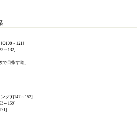
系
108～121]
～132]
験で目指す道」
[Q147～152]
～159]
71]