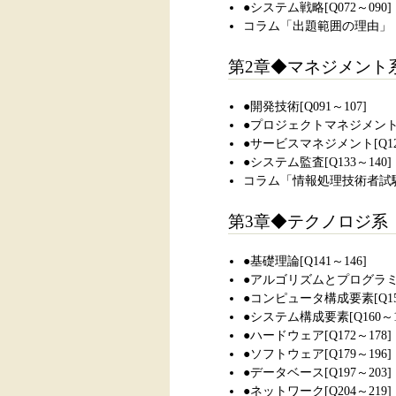
●システム戦略[Q072～090]
コラム「出題範囲の理由」
第2章◆マネジメント
●開発技術[Q091～107]
●プロジェクトマネジメント[Q
●サービスマネジメント[Q122
●システム監査[Q133～140]
コラム「情報処理技術者試
第3章◆テクノロジ系
●基礎理論[Q141～146]
●アルゴリズムとプログラミング
●コンピュータ構成要素[Q153
●システム構成要素[Q160～1
●ハードウェア[Q172～178]
●ソフトウェア[Q179～196]
●データベース[Q197～203]
●ネットワーク[Q204～219]