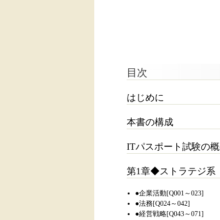
目次
はじめに
本書の構成
ITパスポート試験の
第1章◆ストラテジ系
●企業活動[Q001～023]
●法務[Q024～042]
●経営戦略[Q043～071]