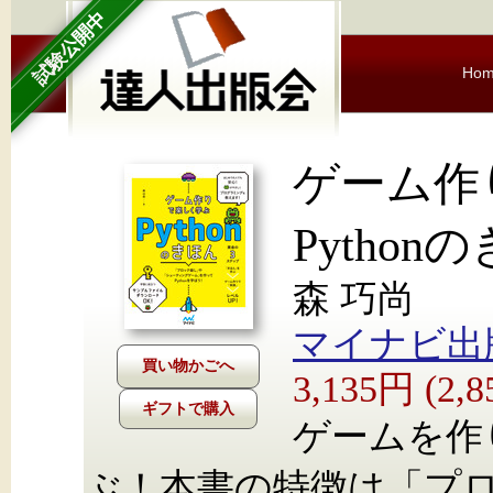
試験公開中
Ho
ゲーム
Python
森 巧尚
マイナビ出
3,135円 (2
ギフトで購入
ゲームを作り
ぶ！本書の特徴は「プ