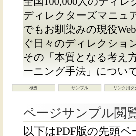
全国100,000人のディ
ディレクターズマニュ
でもお馴染みの現役We
ぐ日々のディレクショ
その「本質となる考え
ーニング手法」につい
概要
サンプル
リンク用タ
ページサンプル閲
以下はPDF版の先頭