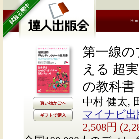
試験公開中
Ho
第一線の
える 超実
の教科書
中村 健太, 
マイナビ出
ギフトで購入
2,508円 (2