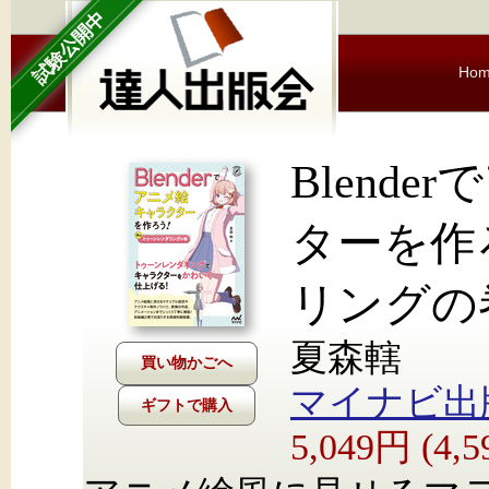
試験公開中
Ho
Blend
ターを作
リングの
夏森轄
マイナビ出
ギフトで購入
5,049円 (4