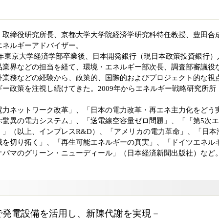
）取締役研究所長、京都大学大学院経済学研究科特任教授、豊田合
エネルギーアドバイザー。
980年東京大学経済学部卒業後、日本開発銀行（現日本政策投資銀行）
品業界などの担当を経て、環境・エネルギー部次長、調査部審議役
外業務などの経験から、政策的、国際的およびプロジェクト的な視
ー政策を注視し続けてきた。2009年からエネルギー戦略研究所所
電力ネットワーク改革」、「日本の電力改革・再エネ主力化をどう
ぶ驚異の電力システム」、「送電線空容量ゼロ問題」、「「第5次
く」（以上、インプレスR&D）、「アメリカの電力革命」、「日本
域を切り拓く」、「再生可能エネルギーの真実」、「ドイツエネル
オバマのグリーン・ニューディール」（日本経済新聞出版社）など
で発電設備を活用し、新陳代謝を実現－