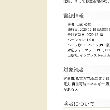
比較、そして容量市場のな
書誌情報
著者: 山家 公雄
発行日:
2020-12-18
(紙書籍版発
最終更新日: 2020-12-18
バージョン: 1.0.0
ページ数:
116ページ(PDF
対応フォーマット:
PDF, E
出版社: インプレス NextPubli
対象読者
容量市場,電力市場,卸電力取引市
電力,再生可能エネルギー,
がある人
著者について