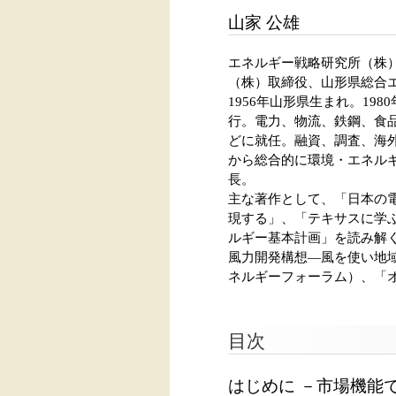
山家 公雄
エネルギー戦略研究所（株
（株）取締役、山形県総合
1956年山形県生まれ。1
行。電力、物流、鉄鋼、食
どに就任。融資、調査、海
から総合的に環境・エネルギ
長。
主な著作として、「日本の
現する」、「テキサスに学
ルギー基本計画」を読み解
風力開発構想―風を使い地
ネルギーフォーラム）、「
目次
はじめに －市場機能