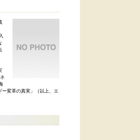
成
入
な
点
実
エネ
海
ギー変革の真実」（以上、エ
。