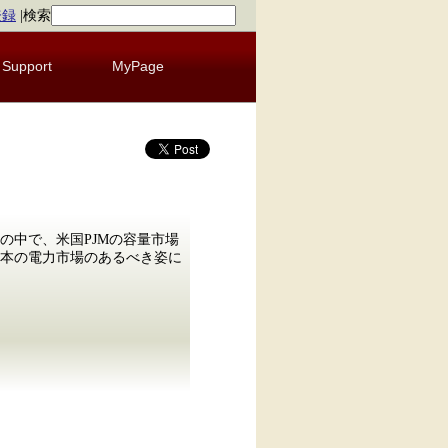
登録
|
検索
Support
MyPage
の中で、米国PJMの容量市場
本の電力市場のあるべき姿に