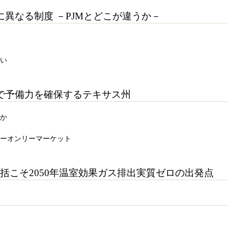
に異なる制度 －PJMとどこが違うか－
違い
で予備力を確保するテキサス州
何か
ギーオンリーマーケット
括こそ2050年温室効果ガス排出実質ゼロの出発点