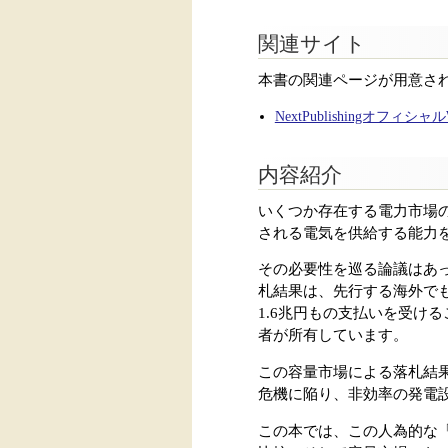
関連サイト
本書の関連ページが用意さ
NextPublishingオフィシ
内容紹介
いくつか存在する電力市場
される電気を供給する能力
その必要性を巡る論議はあっ
札結果は、先行する海外でも
1.6兆円もの支払いを受け
者が所有しています。
この容量市場による落札結
危機に陥り、非効率の発電
この本では、この人為的な