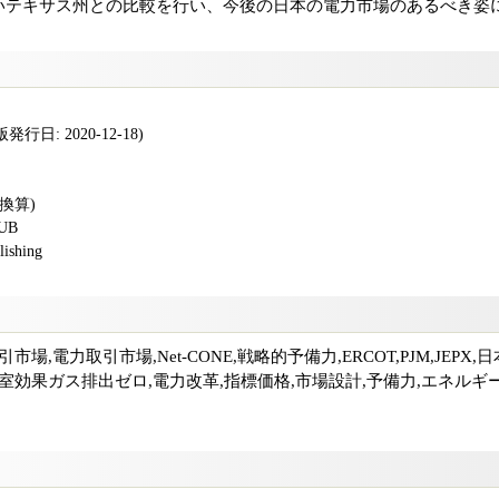
いテキサス州との比較を行い、今後の日本の電力市場のあるべき姿
行日: 2020-12-18)
版換算)
PUB
shing
場,電力取引市場,Net-CONE,戦略的予備力,ERCOT,PJM,JEPX
温室効果ガス排出ゼロ,電力改革,指標価格,市場設計,予備力,エネル