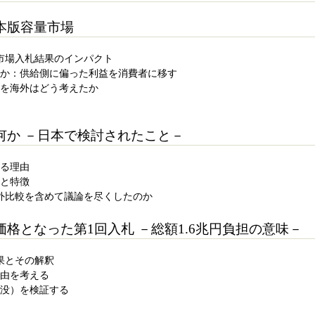
本版容量市場
量市場入札結果のインパクト
何か：供給側に偏った利益を消費者に移す
題を海外はどう考えたか
何か －日本で検討されたこと－
れる理由
要と特徴
海外比較を含めて議論を尽くしたのか
格となった第1回入札 －総額1.6兆円負担の意味－
結果とその解釈
理由を考える
埋没）を検証する