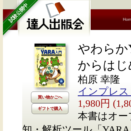
試験公開中
Ho
やわらか
からはじ
柏原 幸隆
インプレス Nex
1,980円 (1
ギフトで購入
本書はオー
知・解析ツール「YAR