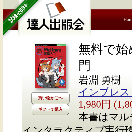
試験公開中
Ho
無料で始め
門
岩淵 勇樹
インプレス Nex
1,980円 (1
ギフトで購入
本書はマルチ
インタラクティブ実行