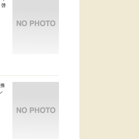
、啓
売推
ン