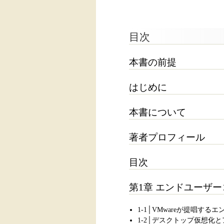
目次
本書の前提
はじめに
本書について
著者プロフィール
目次
第1章 エンドユーザ
1-1│VMwareが提唱す
1-2│デスクトップ仮想化