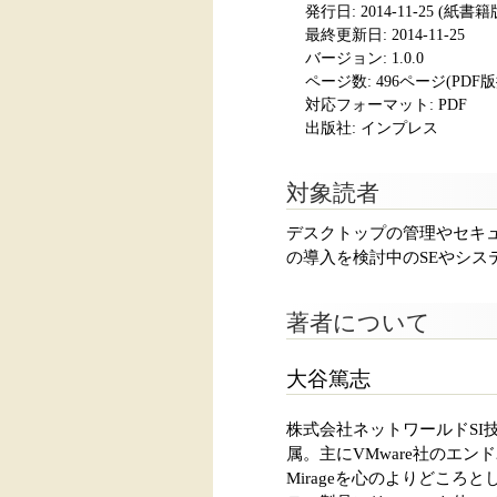
発行日:
2014-11-25
(紙書籍版発
最終更新日: 2014-11-25
バージョン: 1.0.0
ページ数:
496ページ(PDF
対応フォーマット:
PDF
出版社: インプレス
対象読者
デスクトップの管理やセキ
の導入を検討中のSEやシス
著者について
大谷篤志
株式会社ネットワールドSI
属。主にVMware社のエ
Mirageを心のよりどこ