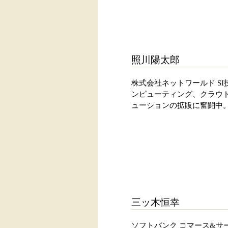
照川陽太郎
株式会社ネットワールド S
ンピューティング、クラウド
ューションの拡販に奮闘中
三ッ木恒幸
ソフトバンク コマース&サ