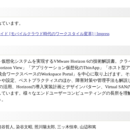
れています。
実践ガイド [モバイルクラウド時代のワークスタイル変革] | Impress
想化システムを実現するVMware Horizon 6の技術解説書。
izon View」「アプリケーション仮想化のThinApp」「ホスト型
Apps」「統合ワークスペースのWorkspace Portal」を中心に取り上
や設定、ベストプラクティスのほか、障害対策や管理手法も解説します
活用、Horizonの導入実装計画とデザインパターン、Virtual SAN
しています。様々なエンドユーザーコンピューティングの長所を理
う。
 熊谷哲人, 染谷文昭, 照川陽太郎, 三ッ木恒幸, 山辺和篤