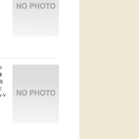
ク
興
当
主
r-V