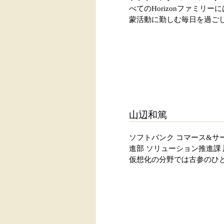
べてのHorizonファミリー
蒙活動に勤しむ毎日を過ごしている。VM
山辺和篤
ソフトバンク コマース&サ
進部 ソリューション推進課 
仮想化の分野では古参のひとり。VMw