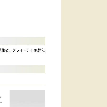
技術者。クライアント仮想化
来、
ー