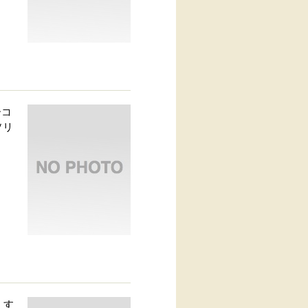
ーコ
ソリ
。す