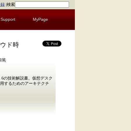
登録
|
検索
Support
MyPage
クラウド時
和篤
on 6の技術解説書。仮想デスク
用するためのアーキテクチ