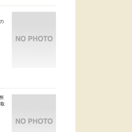
。
の
所
を取