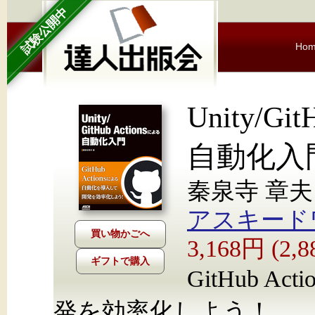
試験公開中
Ho
Unity/Gi
自動化入
秦泉寺 章夫
アスキード
3,168円 (2
ギフトで購入
GitHub 
発を効率化しよう！