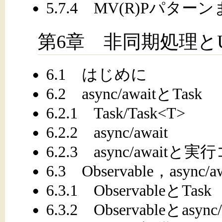
5.7.4 MV(R)Pパター
第6章 非同期処理とUn
6.1 はじめに
6.2 async/awaitとTask
6.2.1 Task/Task<T>
6.2.2 async/await
6.2.3 async/await
6.3 Observable，async/a
6.3.1 ObservableとTask
6.3.2 Observableとasync/