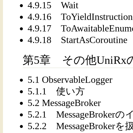
4.9.15 Wait
4.9.16 ToYieldInstruction
4.9.17 ToAwaitableEnume
4.9.18 StartAsCoroutine
第5章 その他UniR
5.1 ObservableLogger
5.1.1 使い方
5.2 MessageBroker
5.2.1 MessageBrok
5.2.2 MessageBroke