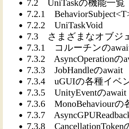
7.2 UniTaskの機能一覧
7.2.1 BehaviorSubject<T
7.2.2 UniTaskVoid
7.3 さまざまなオブジェクト
7.3.1 コルーチンのawai
7.3.2 AsyncOperationのa
7.3.3 JobHandleのawait
7.3.4 uGUIの各種イベン
7.3.5 UnityEventのawait
7.3.6 MonoBehavio
7.3.7 AsyncGPUReadbac
7.3.8 CancellationToken