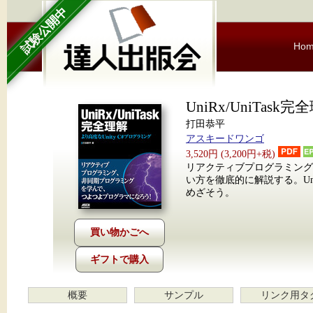
試験公開中
Ho
UniRx/UniTask完
打田恭平
アスキードワンゴ
3,520円 (3,200円+税)
リアクティブプログラミング、非
い方を徹底的に解説する。Un
めざそう。
ギフトで購入
概要
サンプル
リンク用タ