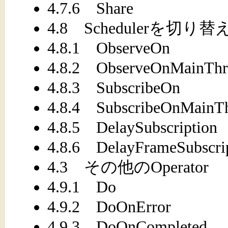
4.7.6 Share
4.8 Schedulerを切り替え
4.8.1 ObserveOn
4.8.2 ObserveOnMainThr
4.8.3 SubscribeOn
4.8.4 SubscribeOnMainT
4.8.5 DelaySubscription
4.8.6 DelayFrameSubscri
4.3 その他のOperator
4.9.1 Do
4.9.2 DoOnError
4.9.3 DoOnCompleted