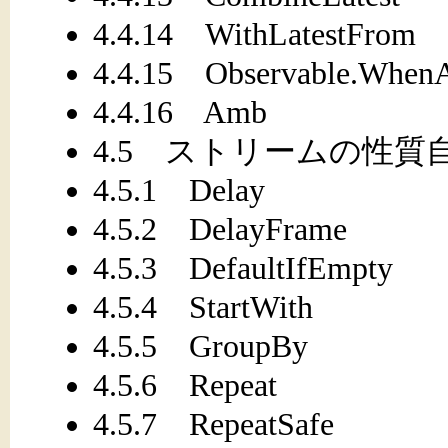
4.4.14 WithLatestFrom
4.4.15 Observable.WhenA
4.4.16 Amb
4.5 ストリームの性質自体
4.5.1 Delay
4.5.2 DelayFrame
4.5.3 DefaultIfEmpty
4.5.4 StartWith
4.5.5 GroupBy
4.5.6 Repeat
4.5.7 RepeatSafe