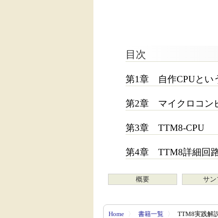
目次
第1章 自作CPUとい
第2章 マイクロコン
第3章 TTM8-CPU
第4章 TTM8詳細回
概要
サン
Home
〉
書籍一覧
〉
TTM8実践解