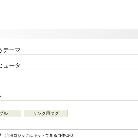
うテーマ
ピュータ
路
プル
リンク用タグ
説 汎用ロジックICキットで創る自作CPU