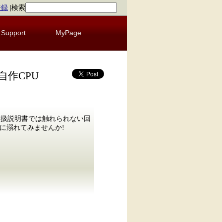
登録
|
検索
Support
MyPage
自作CPU
す。取扱説明書では触れられない回
に溺れてみませんか!