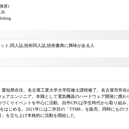
版換算)
PUB
shing
作キット,同人誌,技術同人誌,技術書典に興味がある人
身、愛知県在住。名古屋工業大学大学院修士課程修了。名古屋市所在
ウェアエンジニア。本職として電気機器のハードウェア開発に携わ
のづくりイベントを中心に活動。自作CPUは学生時代から取り組み
をはじめる。2021年には二作目の「TTM8」を販売。同時にものづ
房」を立ち上げ本格的に活動を開始した