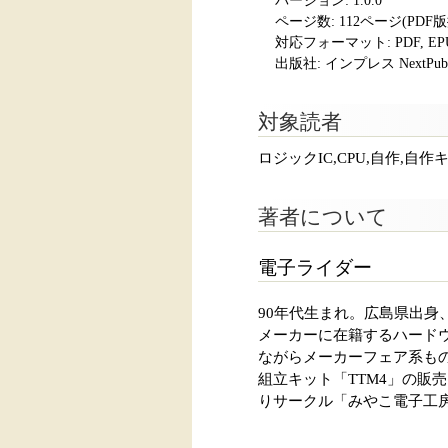
バージョン: 1.0.0
ページ数:
112ページ(PDF
対応フォーマット:
PDF, E
出版社: インプレス NextPubli
対象読者
ロジックIC,CPU,自作,自
著者について
電子ライダー
90年代生まれ。広島県出
メーカーに在籍するハード
ながらメーカーフェア系も
組立キット「TTM4」の販売
りサークル「みやこ電子工