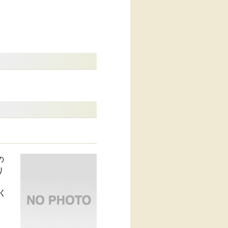
の
り
、
く