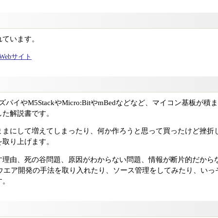
れています。
ャルWebサイト
ラズパイやM5StackやMicro:BitやmBedなどなど、マイコン基板
した解説書です。
ままにして増えてしまったり、何か作ろうと思って買ったけど挫折
を取り上げます。
す理由、死の谷問題、原因がわからない問題、情報が断片的だから
トウエア開発の手法を取り入れたり、ソース管理をしてみたり、いっ
す。