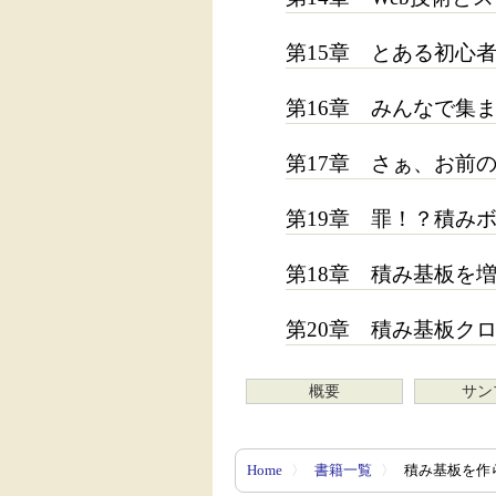
第15章 とある初心者の
第16章 みんなで集
第17章 さぁ、お前
第19章 罪！？積み
第18章 積み基板を
第20章 積み基板ク
概要
サン
Home
〉
書籍一覧
〉
積み基板を作