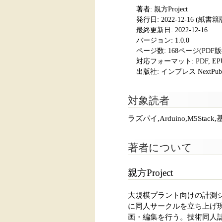
著者: 親方Project
発行日:
2022-12-16
(紙書籍版発
最終更新日: 2022-12-16
バージョン: 1.0.0
ページ数:
168ページ(PDF
対応フォーマット:
PDF, E
出版社: インプレス NextPubli
対象読者
ラズパイ,Arduino,M5S
著者について
親方Project
大規模プラント向けの計測シ
に同人サークルを立ち上げ
画・編集を行う。技術同人