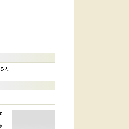
ある人
タ
誘