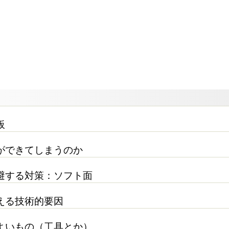
板
ができてしまうのか
避する対策：ソフト面
える技術的要因
よいもの（工具とか）