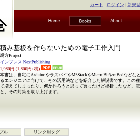
カート
|
ログイン
|
新規
Home
About
Books
積み基板を作らないための電子工作入門
親方Project
インプレス NextPublishing
1,980円 (1,800円+税)
本書は、自宅にArduinoやラズパイやM5StackやMicro:BitやmBe
るエンジニアに向けて、その活用法などを紹介した解説書です。この種
て増えてしまったり、何か作ろうと思って買ったけど挫折したなど、電
と、その対策を取り上げます。
プル
リンク用タグ