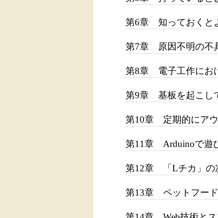
第6章 知っておくと
第7章 原因不明の不
第8章 電子工作にお
第9章 基板を起こし
第10章 定期的にア
第11章 Arduino
第12章 「Lチカ」
第13章 ペットフー
第14章 Web技術