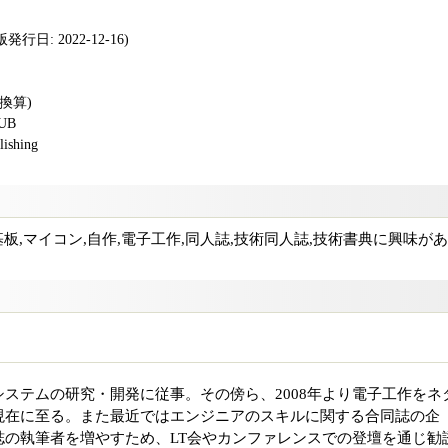
行日: 2022-12-16)
版換算)
PUB
shing
tack,基板,マイコン,自作,電子工作,同人誌,技術同人誌,技術書典に興味が
ステムの研究・開発に従事。その傍ら、2008年より電子工作をネ
現在に至る。また最近ではエンジニアのスキルに関する合同誌の企
誌の執筆者を増やすため、LT会やカンファレンスでの登壇を通じ勧