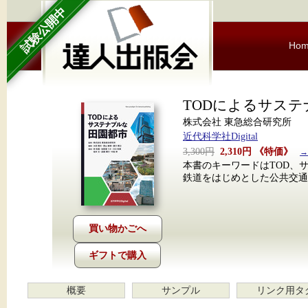
試験公開中
Ho
TODによるサス
株式会社 東急総合研究所
近代科学社Digital
3,300円
2,310円
《特価》
→
本書のキーワードはTOD、サステナブ
鉄道をはじめとした公共交通
ギフトで購入
概要
サンプル
リンク用タ