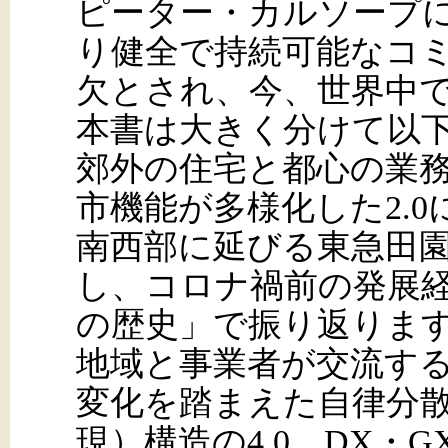
ピーター・カルソープ
り健全で持続可能なコ
欠とされ、今、世界中
本書は大きく分けて以
郊外の住宅と都心の業務
市機能が多様化した2.
南西部に延びる東急田
し、コロナ禍前の発展経
の歴史」で振り返りま
地域と事業者が交流する
変化を踏まえた自律分
現）構造の4.0、DX・