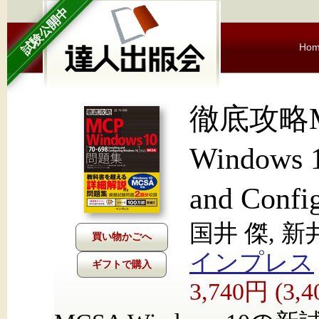
試験公開中
Ho
徹底攻略M
Windows 
and Conf
国井 傑, 新
インプレス
ギフトで購入
3,740円 (3