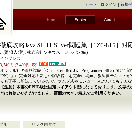
カート
|
ログイン
|
新規
Home
About
Books
徹底攻略Java SE 11 Silver問題集［1Z0-815］対
志賀 澄人(著), 株式会社ソキウス・ジャパン(編)
インプレス
3,740円 (3,400円+税)
オラクル社の資格試験「Oracle Certified Java Programmer, Silver SE
JPN）」に完全対応！新しい試験範囲を完全に網羅。教科書テキストが
ても丁寧に解説しているので、ラムダ式やモジュールについてもすんな
【注意】本書のEPUB版は固定レイアウト型になっております。文字
どはお使いいただけません。画面の大きい端末でご利用ください。
プル
リンク用タグ