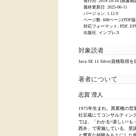
発行日:
2019-10-18
(紙書籍版発
最終更新日: 2025-06-11
バージョン: 1.12.0
ページ数:
608ページ(PDF
対応フォーマット:
PDF, E
出版社: インプレス
対象読者
Java SE 11 Silver資格取
著者について
志賀 澄人
1975年生まれ。異業種の
社豆蔵にてコンサルティング
では、「わかる=楽しい=
西弁」で実施している。受
と豊富な経験をもとにした