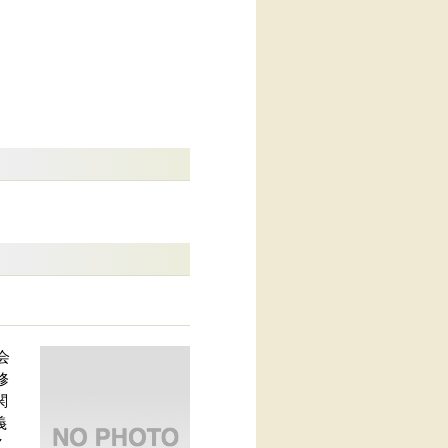
会
修
関
義
く