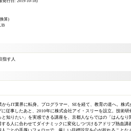
行日: 2019-10-18)
版換算)
PUB
得を目指す人
営業からIT業界に転身。プログラマー、SEを経て、教育の道へ。株式
に従事したあと、2010年に株式会社アイ・スリーを設立。技術研
もっと知りたい」を実感できる講座を、京都人ならではの「はんなり
講する人に合わせてダイナミックに変化しつづけるアドリブ熱血講
個人ごとの手厚いフォローで、厳しい目標設定を心が折れることな