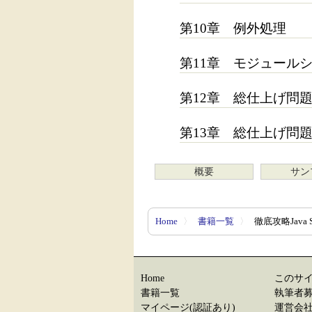
第10章 例外処理
第11章 モジュール
第12章 総仕上げ問
第13章 総仕上げ問
概要
サン
Home
〉
書籍一覧
〉
徹底攻略Java S
Home
このサ
書籍一覧
執筆者
マイページ(認証あり)
運営会