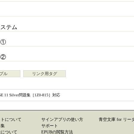
システム
題①
題②
プル
リンク用タグ
E 11 Silver問題集［1Z0-815］対応
イトについて
サインアプリの使い方
青空文庫 for リー
募集
サポート
社について
EPUBの閲覧方法