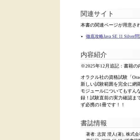
関連サイト
本書の関連ページが用意さ
徹底攻略Java SE 11 Silv
内容紹介
※2025年12月追記：書
オラクル社の資格試験「Oracle Ce
新しい試験範囲を完全に網
モジュールについてもすん
録！試験直前の実力確認までバ
ず必携の1冊です！！
書誌情報
著者: 志賀 澄人(著), 株