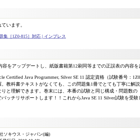
れています。
er問題集［1Z0-815］対応 | インプレス
籍の内容をアップデートし、紙版書籍第12刷同等までの正誤表の内容
rtified Java Programmer, Silver SE 11 認定資格（試験番号
羅。教科書テキストがなくても、この問題集1冊でとても丁寧に解
なりと理解できます。巻末には、本番の試験と同じ構成・問題数の
ッチリサポートします！！これからJava SE 11 Silver試験を
式会社ソキウス・ジャパン(編)