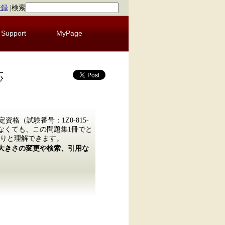
登録
|
検索
Support
MyPage
応
 11 認定資格（試験番号：1Z0-815-
なくても、この問題集1冊でと
りと理解できます。
の大きさの変更や検索、引用な