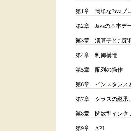
第1章 簡単なJava
第2章 Javaの基本
第3章 演算子と判定
第4章 制御構造
第5章 配列の操作
第6章 インスタンス
第7章 クラスの継承
第8章 関数型インタ
第9章 API