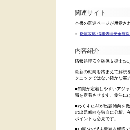
関連サイト
本書の関連ページが用意さ
徹底攻略 情報処理安全確保支
内容紹介
情報処理安全確保支援士(S
最新の動向を踏まえて解説
クニックではない確かな実
■知識が定着しやすいアジ
識を定着させます。側注に
■わくすたAIが出題傾向を
の出題傾向を独自に分析。
ポイントも必見です。
■13回分の過去問題＆解説