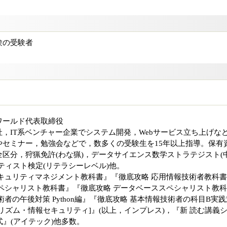
験の受験者
ワールド代表取締役
，IT系ベンチャー企業でシステム開発，Webサービス立ち上げな
やセミナー，勉強会などで，数多くの受験生を15年以上指導。保有
区分，狩猟免許(わな猟)，データサイエンス数学ストラテジスト(
ティスト検定(リテラシーレベル)他。
キュリティマネジメント教科書』『徹底攻略 応用情報技術者教科
ペシャリスト教科書』『徹底攻略 データベーススペシャリスト教科
者の午後対策 Python編』『徹底攻略 基本情報技術者の科目B実践
リズム・情報セキュリティ]』(以上，インプレス)，『新 読む講義
式』(アイテック)他多数。