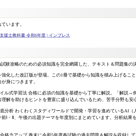
れています。
援士教科書 令和6年度 | インプレス
C)試験攻略のための必須知識を完全網羅した、テキスト＆問題集の
を強化した改訂版が登場。この1冊で基礎から知識を積み上げるこ
力が身につきます。
ャイル式学習法 合格に必須の知識を基礎から丁寧に解説。「解説→
は理解を助けるヒントを豊富に盛り込んでいるため、苦手分野も安
徹底分析 わくわくスタディワールドで開発・学習を進めているAI
午前Ⅰ・Ⅱ、午後の出題テーマを年度別にまとめています。分析結果
で合格力アップ 巻末に令和5年度春試験の過去問題＆解説を収録し