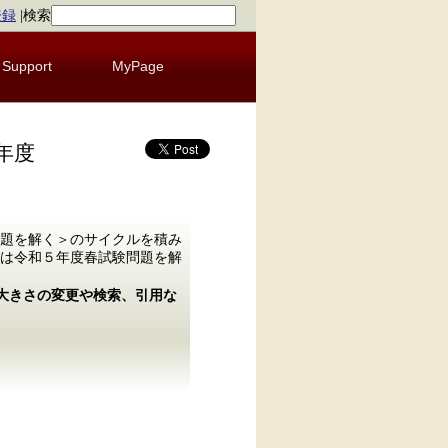
登録
|
検索
Support
MyPage
年度
題を解く＞のサイクルを積み
は令和５年度春試験問題を解
の大きさの変更や検索、引用な