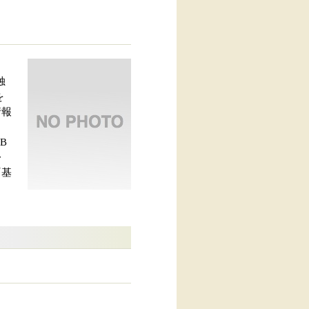
独
を
情報
B
・
『基