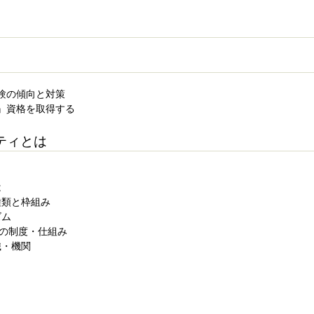
験の傾向と対策
』資格を取得する
ティとは
は
の種類と枠組み
ズム
策の制度・仕組み
織・機関