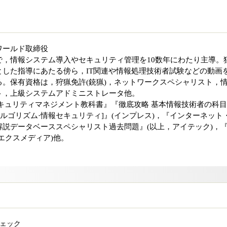
ワールド取締役
で，情報システム導入やセキュリティ管理を10数年にわたり主導。
とした指導にあたる傍ら，IT関連や情報処理技術者試験などの動画
。保有資格は，狩猟免許(銃猟)，ネットワークスペシャリスト，
ト，上級システムアドミニストレータ他。
キュリティマネジメント教科書』『徹底攻略 基本情報技術者の科目
アルゴリズム·情報セキュリティ]』(インプレス)，『インターネット
説データベーススペシャリスト過去問題』(以上，アイテック)，
エクスメディア)他。
チェック