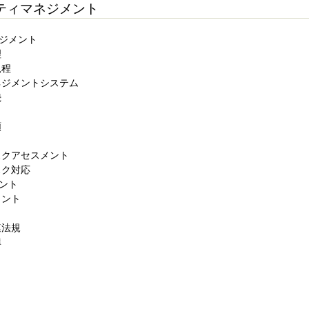
ティマネジメント
ネジメント
理
規程
マネジメントシステム
続
類
リスクアセスメント
スク対応
メント
メント
連法規
準