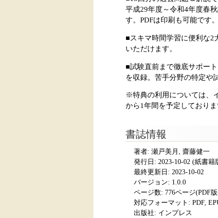
平成29年度～令和4年度春秋
す。PDFは印刷も可能です
■スキマ時間学習に便利な2
いただけます。
■試験直前まで徹底サポート
を収録。苦手分野の特定や
※特典の利用については、イ
から1年間を予定しておりま
書誌情報
著者: 瀬戸美月, 齋藤健一
発行日:
2023-10-02
(紙書籍版発
最終更新日: 2023-10-02
バージョン: 1.0.0
ページ数:
776ページ(PDF
対応フォーマット:
PDF, E
出版社: インプレス