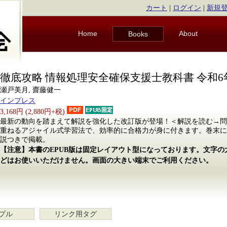
カート
|
ログイン
|
新規
Home
About
Books
徹底攻略 情報処理安全確保支援士教科書 令和6
瀬戸美月, 齋藤健一
インプレス
3,168円 (2,880円+税)
最新の動向を踏まえて解説を強化した改訂版が登場！＜解説を読む→問
重ねるアジャイル式学習法で、効率的に合格力が身に付きます。巻末に
説つきで掲載。
【注意】本書のEPUB版は固定レイアウト型になっております。文字
どはお使いいただけません。画面の大きい端末でご利用ください。
プル
リンク用タグ