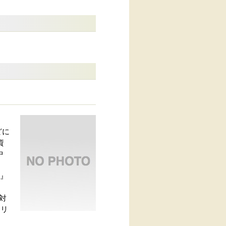
どに
資
中
書』
対
シリ