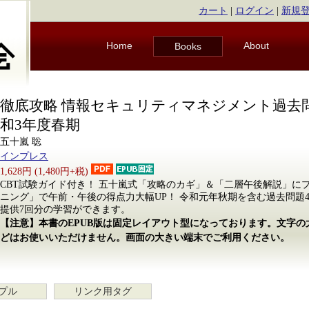
カート
|
ログイン
|
新規
Home
About
Books
徹底攻略 情報セキュリティマネジメント過去問
和3年度春期
五十嵐 聡
インプレス
1,628円 (1,480円+税)
CBT試験ガイド付き！ 五十嵐式「攻略のカギ」＆「二層午後解説」に
ニング」で午前・午後の得点力大幅UP！ 令和元年秋期を含む過去問題4回
提供7回分の学習ができます。
【注意】本書のEPUB版は固定レイアウト型になっております。文字
どはお使いいただけません。画面の大きい端末でご利用ください。
プル
リンク用タグ