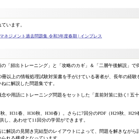
れています。
マネジメント過去問題集 令和3年度春期 | インプレス
頭の「頻出トレーニング」と「攻略のカギ」＆「二層午後解説」で得
70冊以上の情報処理試験対策書を手がけている著者が、長年の経験
いねに解説した問題集です。
概念や用語にトレーニング問題をセットした「直前対策に効く! 五
、H31春、H30秋、H30春）。さらに7回分のPDF（H29秋、H29
供し、あわせて11回分の学習ができます。
右に解説の見開き完結型のレイアウトによって、問題を解きながら
められる構成となっています。