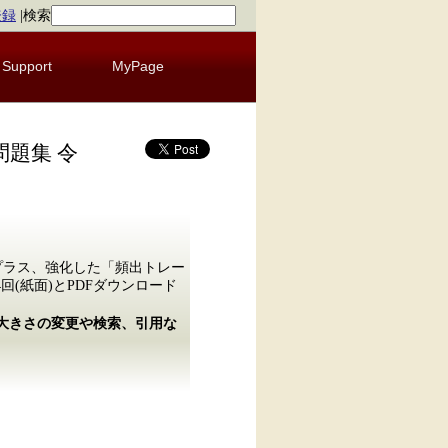
登録
|
検索
Support
MyPage
題集 令
プラス、強化した「頻出トレー
(紙面)とPDFダウンロード
の大きさの変更や検索、引用な