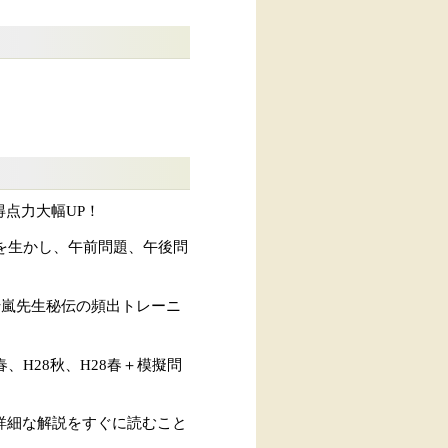
点力大幅UP！
を生かし、午前問題、午後問
十嵐先生秘伝の頻出トレーニ
春、H28秋、H28春＋模擬問
詳細な解説をすぐに読むこと