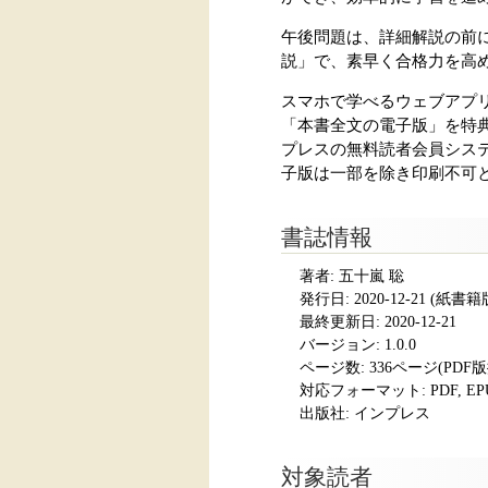
午後問題は、詳細解説の前
説」で、素早く合格力を高
スマホで学べるウェブアプ
「本書全文の電子版」を特
プレスの無料読者会員シス
子版は一部を除き印刷不可
書誌情報
著者: 五十嵐 聡
発行日:
2020-12-21
(紙書籍版発
最終更新日: 2020-12-21
バージョン: 1.0.0
ページ数:
336ページ(PDF
対応フォーマット:
PDF, E
出版社: インプレス
対象読者