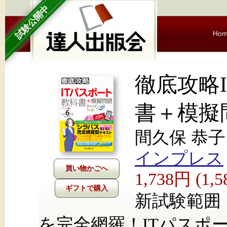
試験公開中
Ho
徹底攻略
書＋模擬
間久保 恭子
インプレス
1,738円 (1
ギフトで購入
新試験範囲【シ
を完全網羅！ITパスポ