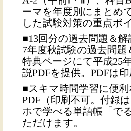
A-2（午前Ⅰ・Ⅱ）、科目B
ーマを年度別にまとめ
した試験対策の重点ポ
■13回分の過去問題＆
7年度秋試験の過去問題
特典ページにて平成25
説PDFを提供。PDFは
■スキマ時間学習に便利
PDF（印刷不可。付録
ホで学べる単語帳「でる
ただけます。