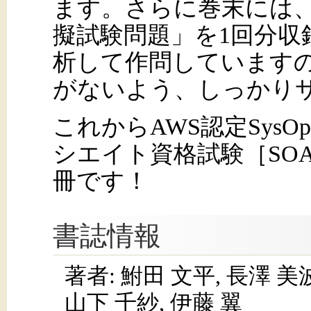
ます。さらに巻末には
擬試験問題」を1回分収
析して作問しています
がないよう、しっかり
これからAWS認定Sys
シエイト資格試験［SOA
冊です！
書誌情報
著者: 鮒田 文平, 長澤 美波
山下 千紗, 伊藤 翼