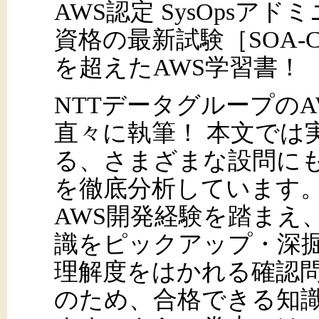
AWS認定 SysOpsア
資格の最新試験［SOA-
を超えたAWS学習書！
NTTデータグループの
直々に執筆！ 本文では実
る、さまざまな設問に
を徹底分析しています
AWS開発経験を踏まえ
識をピックアップ・深
理解度をはかれる確認
のため、合格できる知