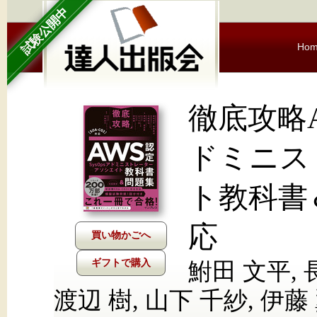
試験公開中
Ho
徹底攻略A
ドミニス
ト教科書＆
応
ギフトで購入
鮒田 文平, 
渡辺 樹, 山下 千紗, 伊藤