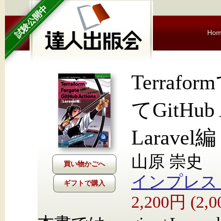
試験公開中
Ho
Terrafo
てGitHu
Laravel編
山原 崇史
インプレス Nex
ギフトで購入
2,200円 (2