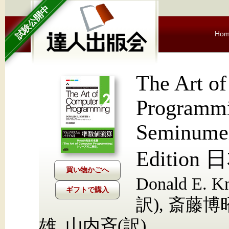
試験公開中
Ho
The Art o
Programm
Seminumer
Edition
Donald E.
ギフトで購入
訳), 斎藤博
雄, 山内斉(訳)