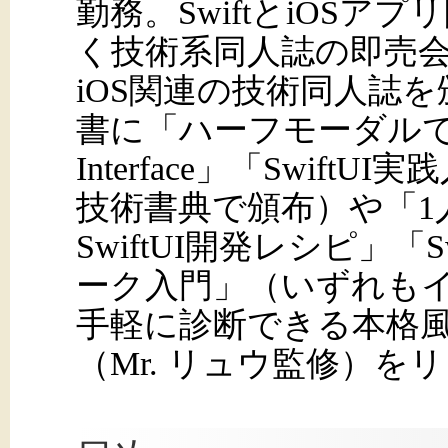
勤務。SwiftとiOSア
く技術系同人誌の即売会に
iOS関連の技術同人誌
書に「ハーフモーダルで理
Interface」「Swift
技術書典で頒布）や「1
SwiftUI開発レシピ」「S
ーク入門」（いずれもイ
手軽に診断できる本格
（Mr. リュウ監修）を