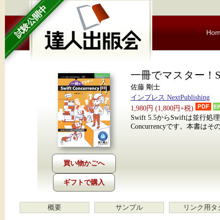
試験公開中
Ho
一冊でマスター！Swift
佐藤 剛士
インプレス NextPublishing
1,980円 (1,800円+税)
Swift 5.5からSwift
Concurrencyです。本書
ギフトで購入
概要
サンプル
リンク用タ