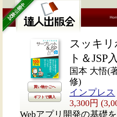
試験公開中
Ho
スッキリ
ト＆JSP
国本 大悟(
修)
インプレス
ギフトで購入
3,300円 (3
Webアプリ開発の基礎を