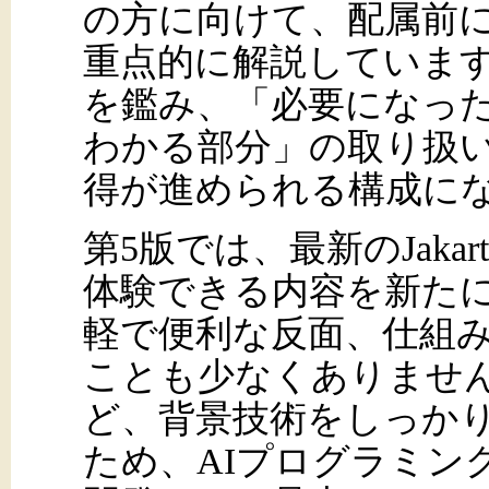
の方に向けて、配属前
重点的に解説していま
を鑑み、「必要になっ
わかる部分」の取り扱
得が進められる構成に
第5版では、最新のJakarta
体験できる内容を新たに加え
軽で便利な反面、仕組
ことも少なくありません
ど、背景技術をしっかり身
ため、AIプログラミン