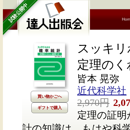
試験公開中
Ho
スッキ
定理のく
皆本 晃弥
近代科学社
2,970円
2,0
ギフトで購入
定理の証明
計の知識は、もはや科