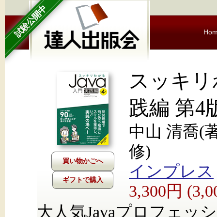
試験公開中
Ho
スッキリわ
践編 第4
中山 清喬(
修)
インプレス
ギフトで購入
3,300円 (3
大人気Javaプロフェッ