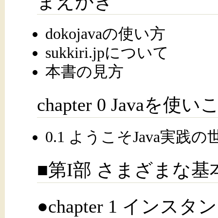
まえがき
dokojavaの使い方
sukkiri.jpについて
本書の見方
chapter 0 Jav
0.1 ようこそJava実践
■第I部 さまざまな基
●chapter 1 イン