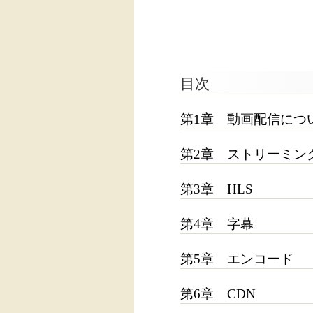
目次
第1章 動画配信につ
第2章 ストリーミン
第3章 HLS
第4章 字幕
第5章 エンコード
第6章 CDN