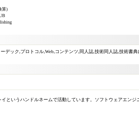
換算)
PUB
shing
コーデック,プロトコル,Web,コンテンツ,同人誌,技術同人誌,技術書
レイというハンドルネームで活動しています。ソフトウェアエンジ