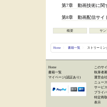
第7章 動画技術に関
第8章 動画配信サイ
概要
サン
Home
〉
書籍一覧
〉
ストリーミン
Home
このサ
書籍一覧
執筆者
マイページ(認証あり)
運営会
ニュー
サービ
プライ
特定商
表示