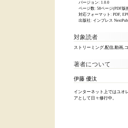
バージョン: 1.0.0
ページ数:
58ページ(PDF版
対応フォーマット:
PDF, E
出版社: インプレス NextPubli
対象読者
ストリーミング,配信,動画,
著者について
伊藤 優汰
インターネット上ではユオ
アとして日々修行中。