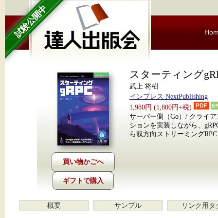
試験公開中
Ho
スターティングgR
武上 将樹
インプレス NextPublishing
1,980円 (1,800円+税)
サーバー側（Go）/ クライ
ションを実装しながら、gRPCと
ら双方向ストリーミングRP
ギフトで購入
概要
サンプル
リンク用タ