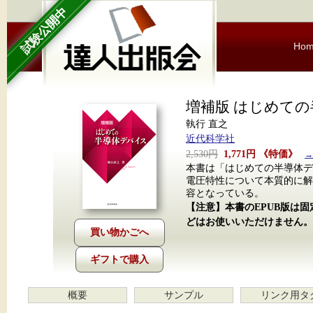
試験公開中
Ho
増補版 はじめて
執行 直之
近代科学社
2,530円
1,771円
《特価》
→
本書は「はじめての半導体デ
電圧特性について本質的に解
容となっている。
【注意】本書のEPUB版は
どはお使いいただけません。
ギフトで購入
概要
サンプル
リンク用タ